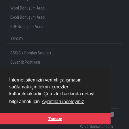
Word Dönüşüm Aracı
Excel Dönüşüm Aracı
PDF Dönüşüm Aracı
Yardım
SSS(Sık Sorulan Sorular)
Güvenlik Politikası
Gizlilik Politikası
İnternet sitemizin verimli çalışmasını
Çerez(Cookie) Politikası
sağlamak için teknik çerezler
Şartlar ve Koşullar
kullanılmaktadır. Çerezler hakkında detaylı
Özellikler
bilgi almak için
Ayrıntıları inceleyiniz
Tamam
© udfdonustur.com