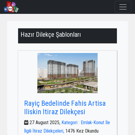
Hazır Dilekçe Şablonları
Rayiç Bedelinde Fahis Artisa
Iliskin Itiraz Dilekçesi
27 August 2025,
Kategori : Emlak-Konut İle
İlgili İtiraz Dilekçeleri,
1476 Kez Okundu