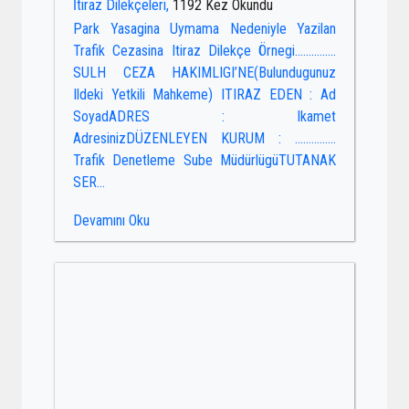
İtiraz Dilekçeleri,
1192 Kez Okundu
Park Yasagina Uymama Nedeniyle Yazilan
Trafik Cezasina Itiraz Dilekçe Örnegi……………
SULH CEZA HAKIMLIGI’NE(Bulundugunuz
Ildeki Yetkili Mahkeme) ITIRAZ EDEN : Ad
SoyadADRES : Ikamet
AdresinizDÜZENLEYEN KURUM : ……………
Trafik Denetleme Sube MüdürlügüTUTANAK
SER...
Devamını Oku