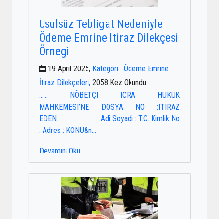
Usulsüz Tebligat Nedeniyle
Ödeme Emrine Itiraz Dilekçesi
Örnegi
19 April 2025,
Kategori : Ödeme Emrine
İtiraz Dilekçeleri,
2058 Kez Okundu
…… NÖBETÇI ICRA HUKUK
MAHKEMESI’NE DOSYA NO :ITIRAZ
EDEN Adi Soyadi : T.C. Kimlik No
: Adres : KONU&n...
Devamını Oku