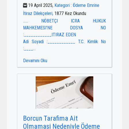
19 April 2025,
Kategori : Ödeme Emrine
İtiraz Dilekçeleri,
1877 Kez Okundu
…… NÖBETÇI ICRA HUKUK
MAHKEMESI’NE DOSYA NO
:____________ITIRAZ EDEN
Adi Soyadi :____________ T.C. Kimlik No
:____...
Devamını Oku
Borcun Tarafima Ait
Olmamasi Nedeniyle Ödeme