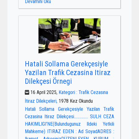
Devamını Oku
Hatali Sollama Gerekçesiyle
Yazilan Trafik Cezasina Itiraz
Dilekçesi Örnegi
16 April 2025,
Kategori : Trafik Cezasına
İtiraz Dilekçeleri,
1978 Kez Okundu
Hatali Sollama Gerekçesiyle Yazilan Trafik
Cezasina Itiraz Dilekçesi…………… SULH CEZA
HAKIMLIGI’NE(Bulundugunuz Ildeki Yetkili
Mahkeme) ITIRAZ EDEN : Ad SoyadADRES :
Ikamet AdresinizDÜZENLEYEN KURUM :