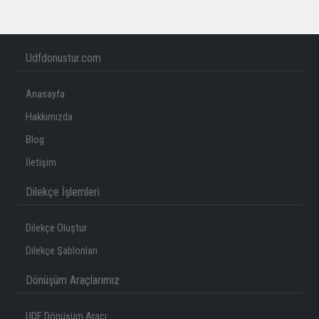
Udfdonustur.com
Anasayfa
Hakkımızda
Blog
İletişim
Dilekçe İşlemleri
Dilekçe Oluştur
Dilekçe Şablonları
Dönüşüm Araçlarımız
UDF Dönüşüm Aracı