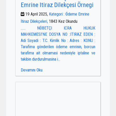
Emrine Itiraz Dilekçesi Örnegi
19 April 2025,
Kategori : Ödeme Emrine
İtiraz Dilekçeleri,
1843 Kez Okundu
…… NÖBETÇI ICRA HUKUK
MAHKEMESI’NE DOSYA NO :ITIRAZ EDEN :
Adi Soyadi : T.C. Kimlik No : Adres : KONU :
Tarafima gönderilen ödeme emrinin, borcun
tarafima ait olmamasi nedeniyle iptaline ve
takibin durdurulmasina i...
Devamını Oku