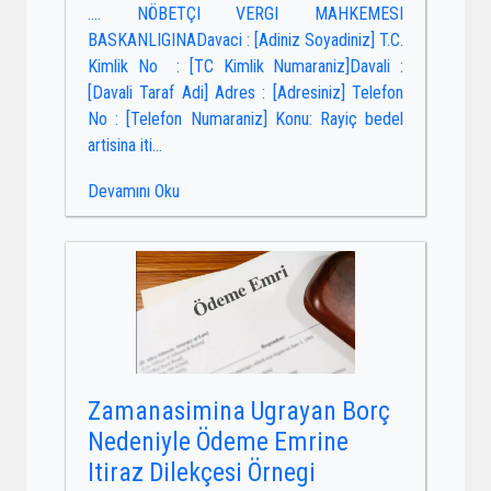
…. NÖBETÇI VERGI MAHKEMESI
BASKANLIGINADavaci : [Adiniz Soyadiniz] T.C.
Kimlik No : [TC Kimlik Numaraniz]Davali :
[Davali Taraf Adi] Adres : [Adresiniz] Telefon
No : [Telefon Numaraniz] Konu: Rayiç bedel
artisina iti...
Devamını Oku
Zamanasimina Ugrayan Borç
Nedeniyle Ödeme Emrine
Itiraz Dilekçesi Örnegi