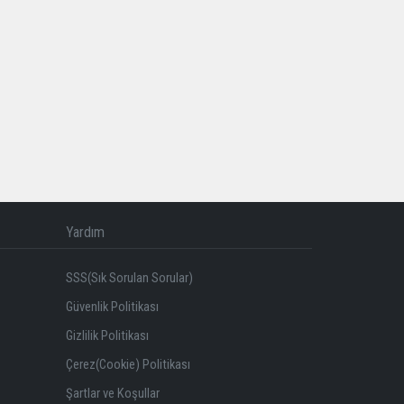
Yardım
SSS(Sık Sorulan Sorular)
Güvenlik Politikası
Gizlilik Politikası
Çerez(Cookie) Politikası
Şartlar ve Koşullar