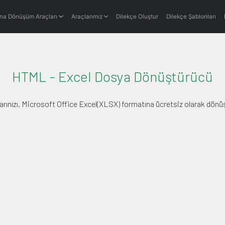
na Dönüşüm Araçları
Araçlarımız
Dilekçe Oluştur
Dilekçe Şablonları
HTML - Excel Dosya Dönüştürücü
ınızı, Microsoft Office Excel(XLSX) formatına ücretsiz olarak dönüşt