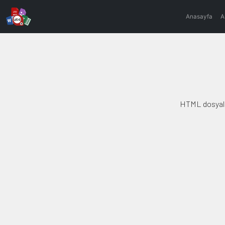
Anasayfa
A
HTML dosyalar