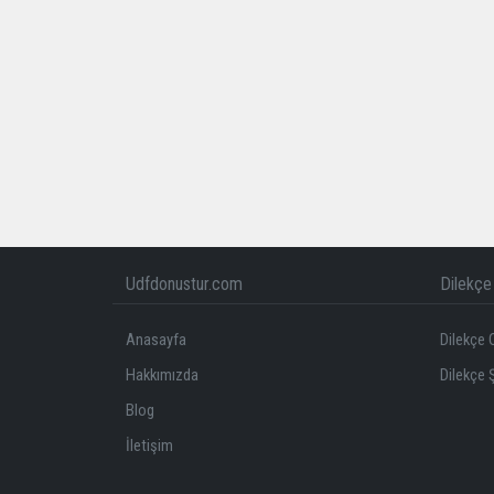
Udfdonustur.com
Dilekçe 
Anasayfa
Dilekçe 
Hakkımızda
Dilekçe 
Blog
İletişim