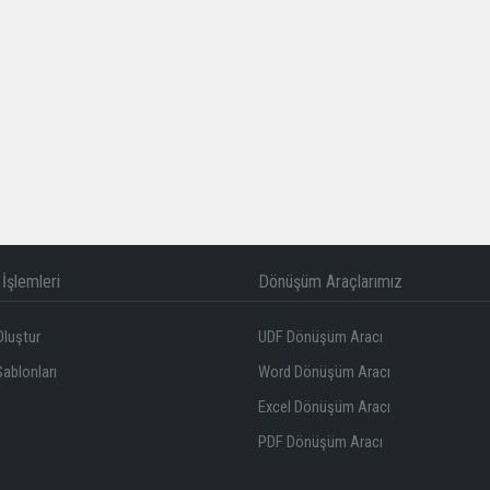
İşlemleri
Dönüşüm Araçlarımız
Oluştur
UDF Dönüşüm Aracı
Şablonları
Word Dönüşüm Aracı
Excel Dönüşüm Aracı
PDF Dönüşüm Aracı