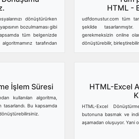
z.
HTML - E
syalarınızı dönüştürürken
udfdonustur.com tüm tara
 yapısının bozulmaması gibi
şekilde tasarlanmıştı
 kapsamda tüm belgenizde
gerekmeksizin online ola
 algoritmamınz tarafından
dönüştürebilir, birleştirebili
me İşlem Süresi
HTML-Excel Ar
K
an kullanılan algoritma,
çin tasarlandı. Bu kapsamda
HTML-Excel Dönüştürm
dönüştürebilirsiniz.
butonuna basmak ve indi
aşamadan oluşuyor. Yani o