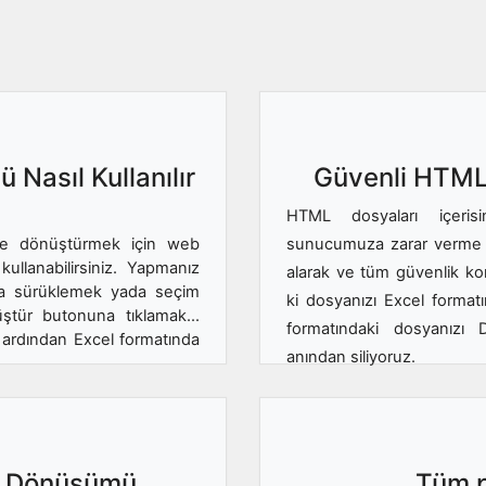
Nasıl Kullanılır
Güvenli HTML
HTML dosyaları içerisi
l'e dönüştürmek için web
sunucumuza zarar verme am
llanabilirsiniz. Yapmanız
alarak ve tüm güvenlik ko
na sürüklemek yada seçim
ki dosyanızı Excel forma
tür butonuna tıklamak...
formatındaki dosyanızı
ardından Excel formatında
anından siliyoruz.
el Dönüşümü
Tüm p