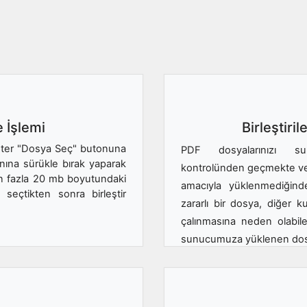
 İşlemi
Birleştiril
 ister "Dosya Seç" butonuna
PDF dosyalarınızı su
nına sürükle bırak yaparak
kontrolünden geçmekte v
 en fazla 20 mb boyutundaki
amacıyla yüklenmediğin
 seçtikten sonra birleştir
zararlı bir dosya, diğer k
çalınmasına neden olabil
sunucumuza yüklenen dosya