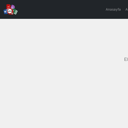
Anasayfa
A
El