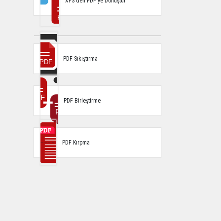
XPS'den PDF'ye Dönüştür
PDF Sıkıştırma
PDF Birleştirme
PDF Kırpma