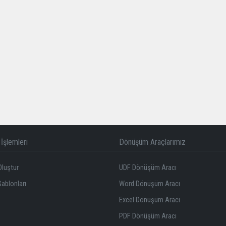
İşlemleri
Dönüşüm Araçlarımız
Oluştur
UDF Dönüşüm Aracı
Şablonları
Word Dönüşüm Aracı
Excel Dönüşüm Aracı
PDF Dönüşüm Aracı