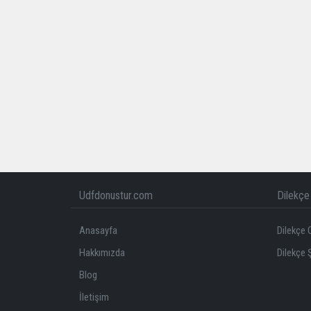
Udfdonustur.com
Dilekçe 
Anasayfa
Dilekçe 
Hakkımızda
Dilekçe 
Blog
İletişim