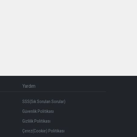
Yardım
SSS(Sık Sorulan Sorular)
Güvenlik Politikası
Gizlilik Politikası
Çerez(Cookie) Politikası