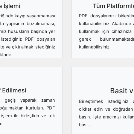
e İşlemi
Tüm Platforml
eriğinde kayıp yaşanmaması
PDF dosyalarınızı birleşt
a yapısının bozulmaması,
kullanabilirsiniz. Akabinde
ğimiz hususların başında yer
kullanmak için cihazınıza
istediğiniz PDF dosyaları
gerek bulunmamaktadı
te ve çıktı almak istediğiniz
kullanabilirsiniz.
tadır.
Basit 
 Edilmesi
a geçiş yaparak zaman
Birleştirmek istediğiniz
boğulmaktan kurtulun. PDF
dikkat edin ve doğrudan 
işlem ile birleştirin ve tek
basın. İşte aracımızı kull
n.
basit...